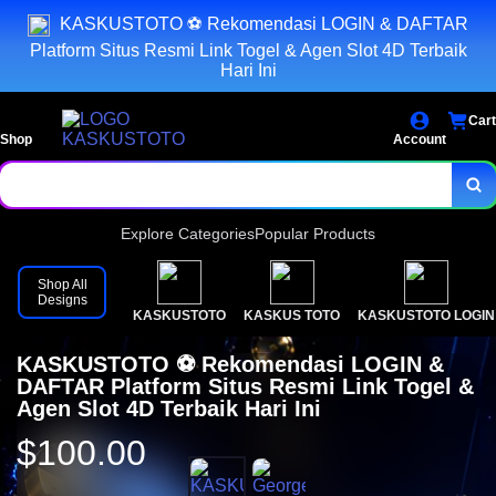
KASKUSTOTO ⚽️ Rekomendasi LOGIN & DAFTAR
Platform Situs Resmi Link Togel & Agen Slot 4D Terbaik
Hari Ini
Cart
Shop
Account
Explore Categories
Popular Products
Shop All
Designs
KASKUSTOTO
KASKUS TOTO
KASKUSTOTO LOGIN
KASKUSTOTO ⚽️ Rekomendasi LOGIN &
DAFTAR Platform Situs Resmi Link Togel &
Agen Slot 4D Terbaik Hari Ini
$100.00